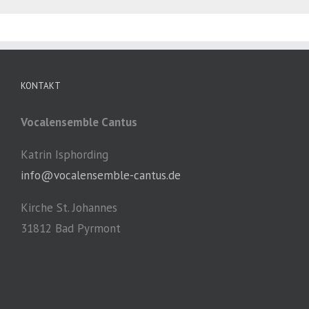
KONTAKT
Vocalensemble Cantus
Katrin Isphording
info@vocalensemble-cantus.de
Kirche St. Johannes
31812 Bad Pyrmont