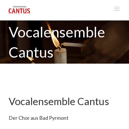
Skip
to
content
Vocalensemble
Cantus
Vocalensemble Cantus
Der Chor aus Bad Pyrmont